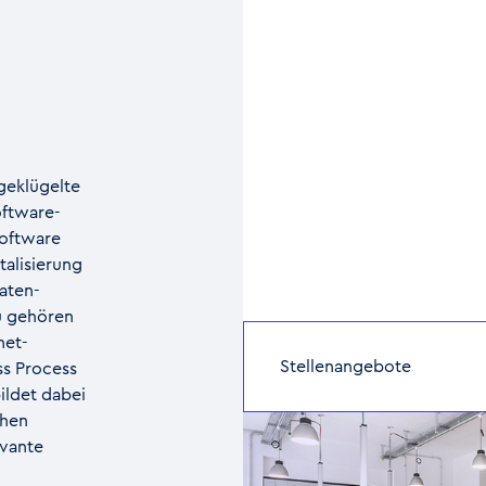
geklügelte
oftware-
Software
talisierung
aten-
u gehören
net-
Stellenangebote
ss Process
ildet dabei
chen
evante